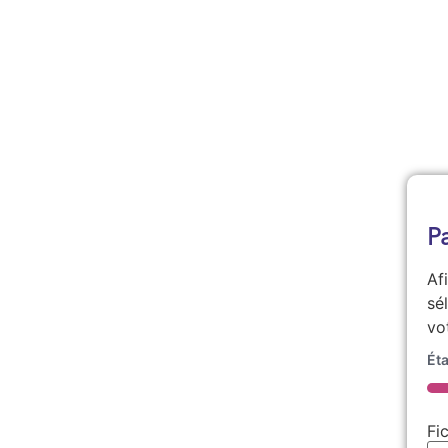
P
Af
sé
vo
Ét
5
Fi