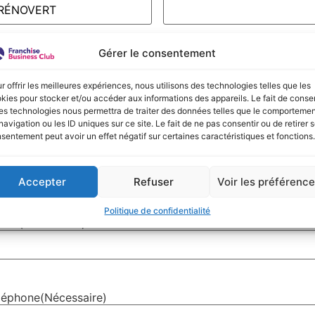
Gérer le consentement
om
(Nécessaire)
énom
Nom
r offrir les meilleures expériences, nous utilisons des technologies telles que les
kies pour stocker et/ou accéder aux informations des appareils. Le fait de consen
es technologies nous permettra de traiter des données telles que le comporteme
navigation ou les ID uniques sur ce site. Le fait de ne pas consentir ou de retirer 
sentement peut avoir un effet négatif sur certaines caractéristiques et fonctions.
L de la fiche Société
Accepter
Refuser
Voir les préférenc
Politique de confidentialité
mail
(Nécessaire)
léphone
(Nécessaire)