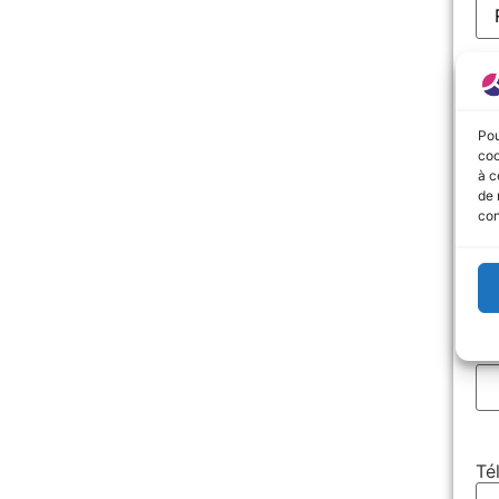
N
Pr
Pou
coo
à c
de 
con
UR
E-
Té