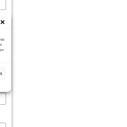
tir
nt
son
es