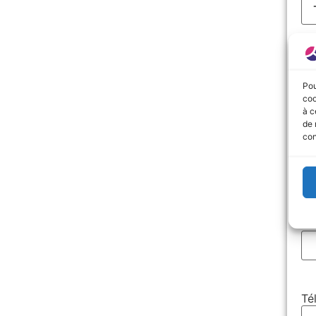
N
Pr
Pou
coo
à c
de 
con
UR
E-
Té