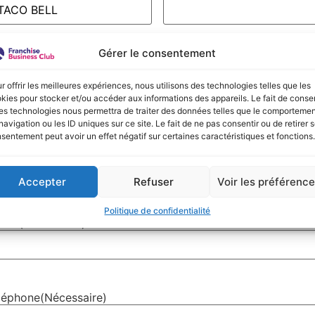
Gérer le consentement
om
(Nécessaire)
énom
Nom
r offrir les meilleures expériences, nous utilisons des technologies telles que les
kies pour stocker et/ou accéder aux informations des appareils. Le fait de consen
es technologies nous permettra de traiter des données telles que le comporteme
navigation ou les ID uniques sur ce site. Le fait de ne pas consentir ou de retirer 
sentement peut avoir un effet négatif sur certaines caractéristiques et fonctions.
L de la fiche Société
Accepter
Refuser
Voir les préférenc
Politique de confidentialité
mail
(Nécessaire)
léphone
(Nécessaire)