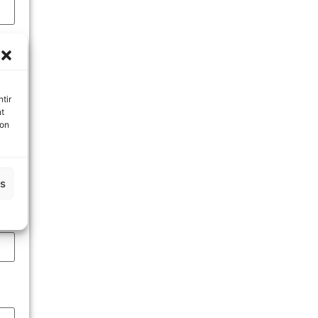
tir
nt
son
es