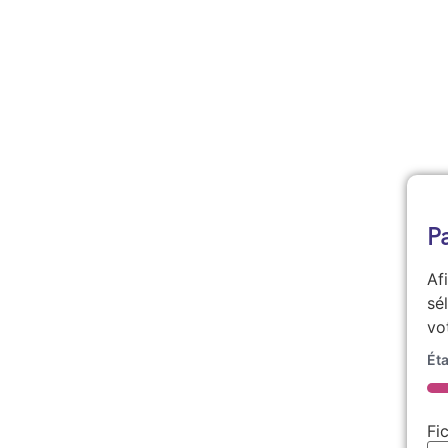
P
Af
sé
vo
Ét
5
Fi