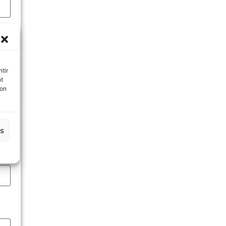
tir
nt
son
es