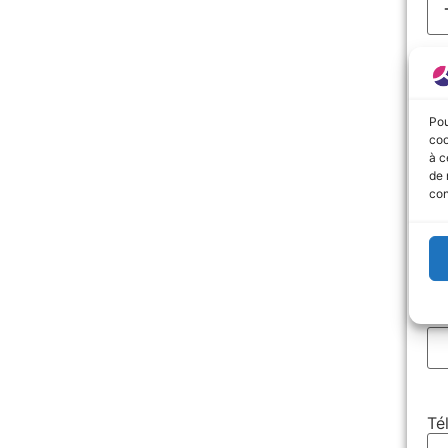
N
Pr
Pou
coo
à c
de 
con
UR
E-
Té