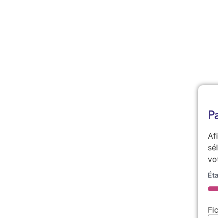
P
Af
sé
vo
Ét
5
Fi