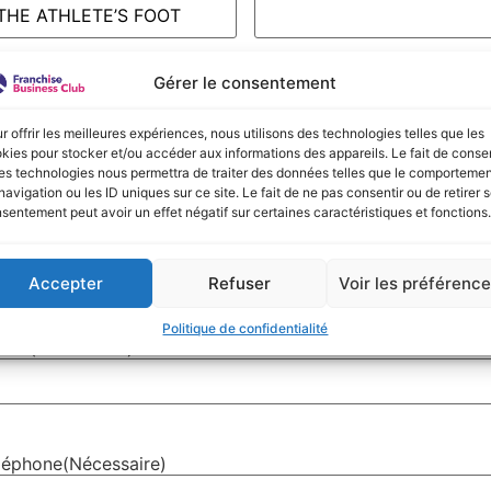
Gérer le consentement
om
(Nécessaire)
énom
Nom
r offrir les meilleures expériences, nous utilisons des technologies telles que les
kies pour stocker et/ou accéder aux informations des appareils. Le fait de consen
es technologies nous permettra de traiter des données telles que le comporteme
navigation ou les ID uniques sur ce site. Le fait de ne pas consentir ou de retirer 
sentement peut avoir un effet négatif sur certaines caractéristiques et fonctions.
L de la fiche Société
Accepter
Refuser
Voir les préférenc
Politique de confidentialité
mail
(Nécessaire)
léphone
(Nécessaire)