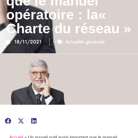
que le manuel
opératoire : la«
Charte du réseau »
18/11/2021
Actualité générale
Accueil
»
Un nouvel outil aussi important que le manuel