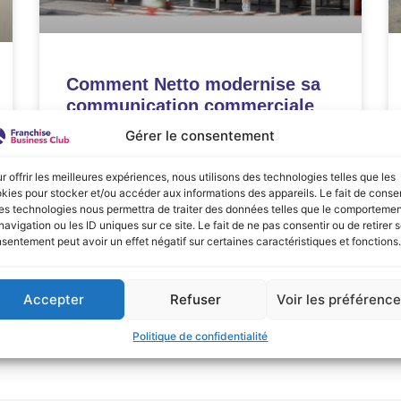
Comment Netto modernise sa
communication commerciale
pour mieux toucher ses clients
Gérer le consentement
LIRE LA SUITE »
r offrir les meilleures expériences, nous utilisons des technologies telles que les
kies pour stocker et/ou accéder aux informations des appareils. Le fait de consen
es technologies nous permettra de traiter des données telles que le comporteme
mai 6, 2025
navigation ou les ID uniques sur ce site. Le fait de ne pas consentir ou de retirer 
sentement peut avoir un effet négatif sur certaines caractéristiques et fonctions.
Accepter
Refuser
Voir les préférenc
Politique de confidentialité