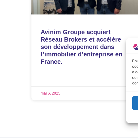
Avinim Groupe acquiert
Réseau Brokers et accélère
son développement dans
l’immobilier d’entreprise en
France.
Pou
coo
à c
LIRE LA SUITE »
de 
con
mai 6, 2025