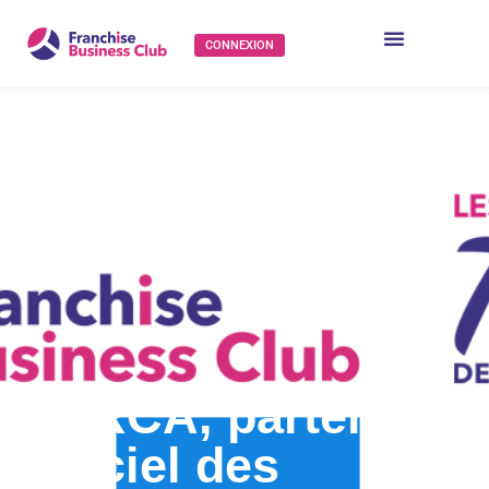
CONNEXION
CERCA, partenaire
officiel des