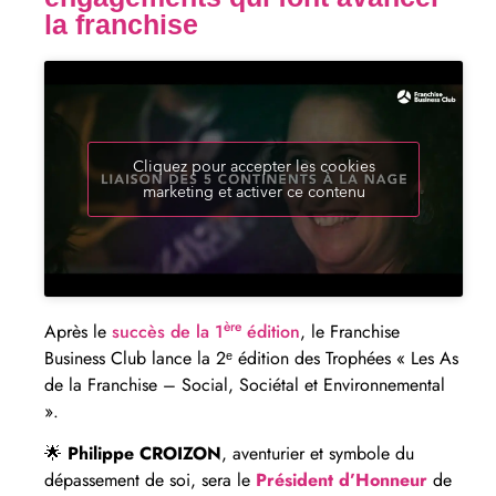
la franchise
Cliquez pour accepter les cookies
marketing et activer ce contenu
ère
Après le
succès de la 1
édition
, le Franchise
Business Club lance la 2ᵉ édition des Trophées « Les As
de la Franchise – Social, Sociétal et Environnemental
».
🌟
Philippe CROIZON
, aventurier et symbole du
dépassement de soi, sera le
Président d’Honneur
de