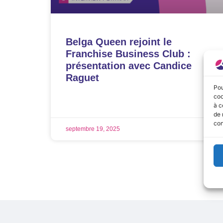
Belga Queen rejoint le
Franchise Business Club :
présentation avec Candice
Raguet
Pou
coo
LIRE LA SUITE »
à c
de 
con
septembre 19, 2025