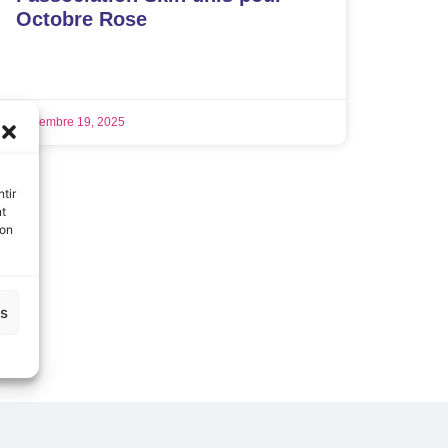
Octobre Rose
LIRE LA SUITE »
septembre 19, 2025
tir
nt
son
es