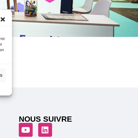
tir
nt
son
es
NOUS SUIVRE