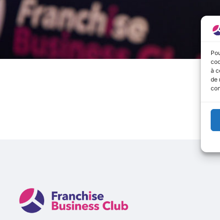
Pou
coo
à c
de 
con