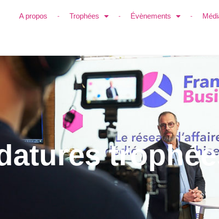
A propos
Trophées
Évènements
Médi
datures trophée