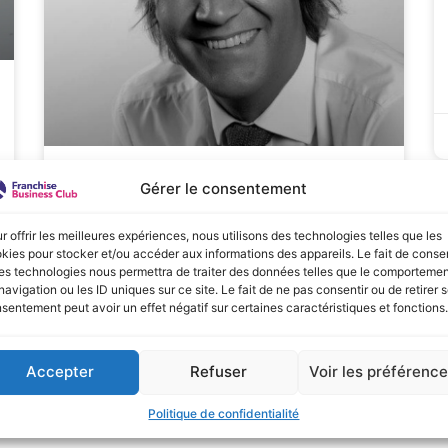
Gérer le consentement
Interview de Frédéric Fournier,
avocats pécialiste de la
r offrir les meilleures expériences, nous utilisons des technologies telles que les
franchise
kies pour stocker et/ou accéder aux informations des appareils. Le fait de consen
es technologies nous permettra de traiter des données telles que le comporteme
navigation ou les ID uniques sur ce site. Le fait de ne pas consentir ou de retirer 
LIRE LA SUITE »
sentement peut avoir un effet négatif sur certaines caractéristiques et fonctions.
mai 30, 2022
Accepter
Refuser
Voir les préférenc
1
2
3
Politique de confidentialité