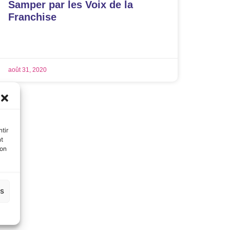
Samper par les Voix de la
Franchise
LIRE LA SUITE »
août 31, 2020
tir
nt
son
es