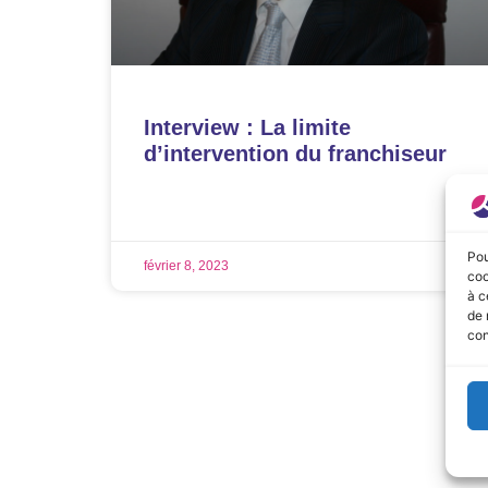
Interview : La limite
d’intervention du franchiseur
LIRE LA SUITE »
Pou
février 8, 2023
coo
à c
de 
con