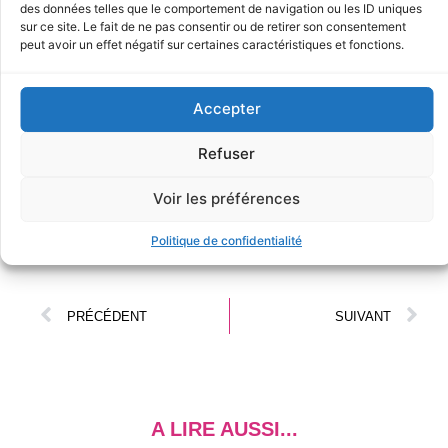
des données telles que le comportement de navigation ou les ID uniques
Franchise Business Club
sur ce site. Le fait de ne pas consentir ou de retirer son consentement
peut avoir un effet négatif sur certaines caractéristiques et fonctions.
pour participer à nos
évènements exclusifs !
Accepter
ADHÉSION OFFERTE !
Refuser
DEVENIR MEMBRE
Voir les préférences
Politique de confidentialité
PRÉCÉDENT
SUIVANT
A LIRE AUSSI...