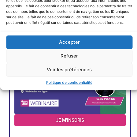
JE M'INSCRIS
telles que les cookies pour stocker et/ou accéder aux informations des
appareils. Le fait de consentir à ces technologies nous permettra de traiter
des données telles que le comportement de navigation ou les ID uniques
< Précédent
Évènements suivants >
sur ce site. Le fait de ne pas consentir ou de retirer son consentement
peut avoir un effet négatif sur certaines caractéristiques et fonctions.
Accepter
Refuser
Voir les préférences
Politique de confidentialité
JE M'INSCRIS