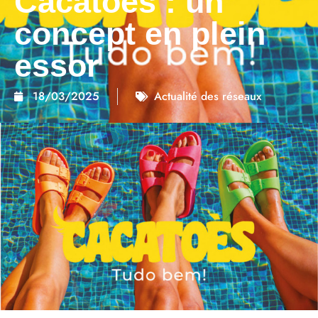
Cacatoès : un
concept en plein
essor
18/03/2025
Actualité des réseaux