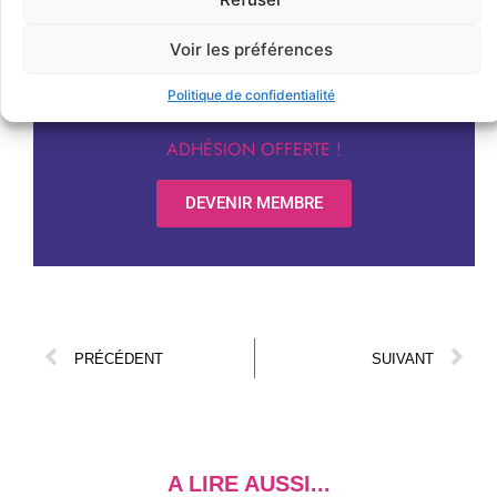
Devenez membre du
Franchise Business Club
Voir les préférences
pour participer à nos
Politique de confidentialité
évènements exclusifs !
ADHÉSION OFFERTE !
DEVENIR MEMBRE
PRÉCÉDENT
SUIVANT
A LIRE AUSSI...