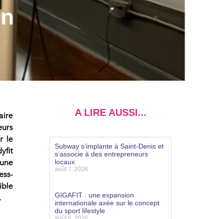
en
A LIRE AUSSI...
aire
urs
r le
Subway s’implante à Saint-Denis et
yfit
s’associe à des entrepreneurs
’une
locaux
août 7, 2026
ess-
ible
Lire la suite »
GIGAFIT : une expansion
.
internationale axée sur le concept
du sport lifestyle
août 6, 2026