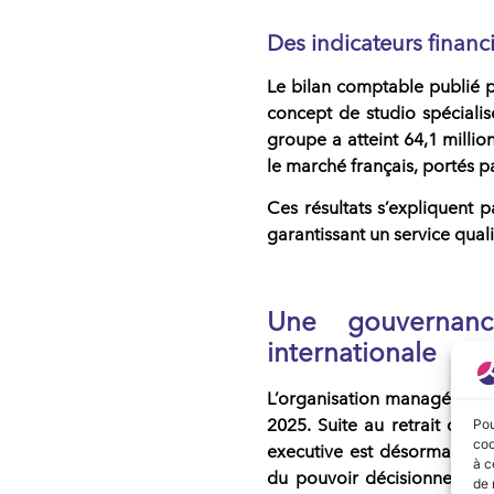
Des indicateurs financi
Le bilan comptable publié p
concept de studio spécialisé
groupe a atteint 64,1 millio
le marché français, portés p
Ces résultats s’expliquent
garantissant un service quali
Une gouvernanc
internationale
L’organisation managériale 
2025. Suite au retrait de l
Pou
coo
executive est désormais ex
à c
du pouvoir décisionnel vise
de 