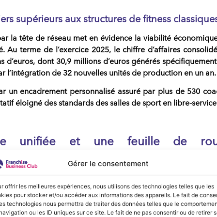
ers supérieurs aux structures de fitness classique
ar la tête de
réseau
met en évidence la viabilité économiqu
. Au terme de l’exercice 2025, le chiffre d’affaires consolid
ns d’euros, dont 30,9 millions d’euros générés spécifiquement
ar l’intégration de 32 nouvelles unités de production en un an.
 par un encadrement personnalisé assuré par plus de 530 coa
tatif éloigné des standards des salles de sport en libre-service
e unifiée et une feuille de rou
Gérer le consentement
du groupe a connu une clarification juridique à la fin de l’a
’actionnariat du cofondateur historique
Johan Ghu
, la présid
r offrir les meilleures expériences, nous utilisons des technologies telles que les
kies pour stocker et/ou accéder aux informations des appareils. Le fait de consen
ercée de manière exclusive par
Hadri Jaffal
. Cette centralisa
es technologies nous permettra de traiter des données telles que le comporteme
 à aligner la stratégie globale à long terme, dont l’objectif
navigation ou les ID uniques sur ce site. Le fait de ne pas consentir ou de retirer 