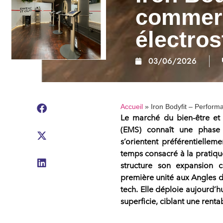
commerc
électros
03/06/2026
Accueil
»
Iron Bodyfit – Perform
Le
marché du bien-être
et 
(EMS) connaît une phase
s’orientent préférentielle
temps consacré à la pratiqu
structure son expansion 
première unité aux Angles da
tech. Elle déploie aujourd’h
superficie, ciblant une rentab