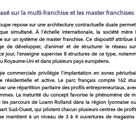
sé sur la multi-franchise et les master franchises
roupe repose sur une architecture contractuelle duale permet
ue simultané. À l’échelle internationale, la société mère
e sur un système de
master franchise
. Ce dispositif attribue 
rge de développer, d’animer et de structurer le
réseau
sur
À ce jour, l’enseigne supervise 8 structures de ce type, notam
au Royaume-Uni et dans plusieurs pays européens.
gie commerciale privilégie l’implantation en zones périurba
le résidentielle et active. Le parc français compte 162 stu
par une répartition paritaire des profils entrepreneuriaux, ave
mes. La maturité du concept favorise le phénomène de mu
nt les parcours de
Loann Rolland
dans la région lyonnaise o
art Sud-Ouest, qui pilotent chacun plusieurs centres de profit
se maintient à un niveau de 3 à 4 ouvertures de magasins