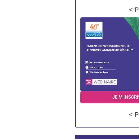
< P
JE M'INSCRI
< P