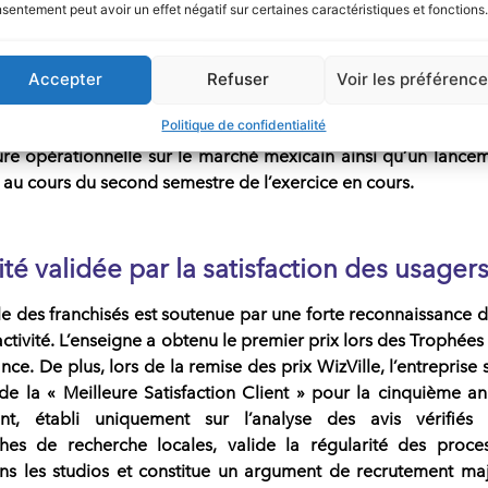
me la référence absolue de la fitness-tech mondiale à l’hor
sentement peut avoir un effet négatif sur certaines caractéristiques et fonctions.
t intègre de nouvelles étapes de croissance externe. Le mail
Accepter
Refuser
Voir les préférenc
44 implantations réparties dans 11 pays — incluant l’intégra
Politique de confidentialité
Maurice —, s’élargit encore. Les perspectives de croissance à c
ure opérationnelle sur le marché mexicain ainsi qu’un lance
e au cours du second semestre de l’exercice en cours.
té validée par la satisfaction des usager
le des
franchisés
est soutenue par une forte reconnaissance d
tivité. L’enseigne a obtenu le premier prix lors des
Trophées
ance
. De plus, lors de la remise des prix
WizVille
, l’entreprise 
n de la «
Meilleure Satisfaction Client
» pour la cinquième a
nt, établi uniquement sur l’analyse des avis vérifiés
hes de recherche locales, valide la régularité des proce
ns les studios et constitue un argument de recrutement ma