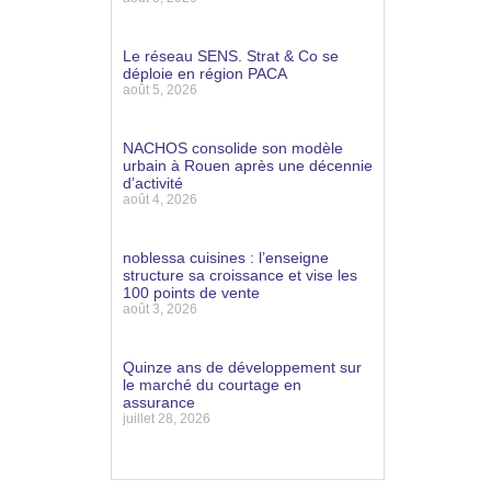
Lire la suite »
Le réseau SENS. Strat & Co se
déploie en région PACA
août 5, 2026
Lire la suite »
NACHOS consolide son modèle
urbain à Rouen après une décennie
d’activité
août 4, 2026
Lire la suite »
noblessa cuisines : l’enseigne
structure sa croissance et vise les
100 points de vente
août 3, 2026
Lire la suite »
Quinze ans de développement sur
le marché du courtage en
assurance
juillet 28, 2026
Lire la suite »