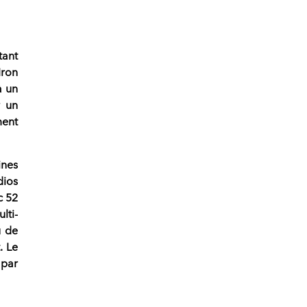
tant
Iron
à un
 un
ment
ines
dios
c 52
lti-
u de
. Le
 par