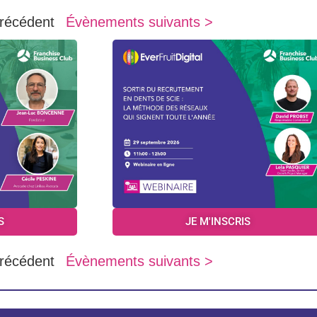
récédent
Évènements suivants >
S
JE M'INSCRIS
récédent
Évènements suivants >