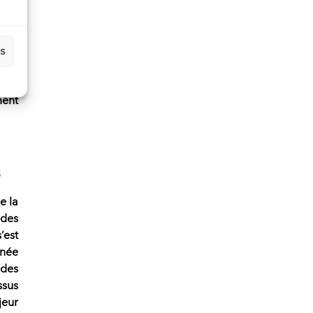
izon
lage
es
tion
ourt
ment
s
e la
 des
s’est
nnée
 des
ssus
jeur