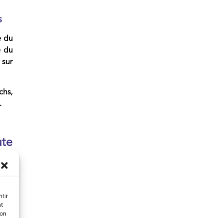
s
e du
é du
 sur
chs,
.
te
nnée
ence
tir
tion
nt
 est
son