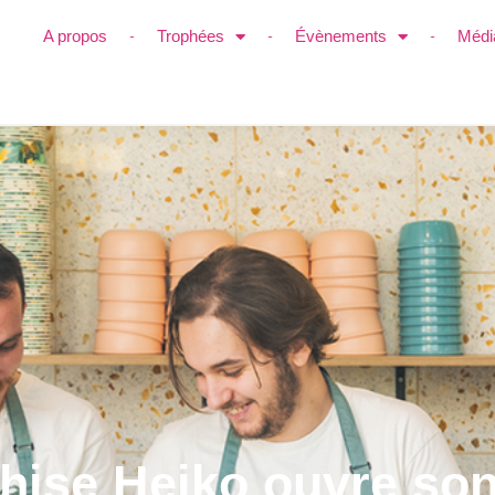
A propos
Trophées
Évènements
Médi
chise Heiko ouvre so