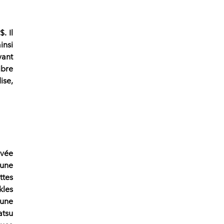
$
. Il
insi
vant
ibre
ise,
ivée
’une
ttes
kles
 une
atsu