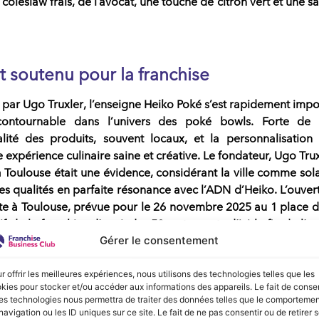
 coleslaw frais, de l’avocat, une touche de citron vert et une s
 soutenu pour la
franchise
 par
Ugo Truxler
, l’enseigne
Heiko Poké
s’est rapidement imp
ontournable dans l’univers des
poké bowls
. Forte de 
ité des produits, souvent locaux, et la personnalisation
 expérience culinaire saine et créative. Le fondateur,
Ugo Trux
 Toulouse était une évidence, considérant la ville comme sola
 des qualités en parfaite résonance avec l’ADN d’
Heiko
. L’ouver
te à Toulouse, prévue pour le 26 novembre 2025 au 1 place d
tif de la
franchise
d’atteindre 50 restaurants d’ici la fin de l’a
Gérer le consentement
oké
compte 21 établissements en France et à l’international.
r offrir les meilleures expériences, nous utilisons des technologies telles que les
kies pour stocker et/ou accéder aux informations des appareils. Le fait de consen
 PROCHAINS ÉVÈNEMENTS
es technologies nous permettra de traiter des données telles que le comporteme
navigation ou les ID uniques sur ce site. Le fait de ne pas consentir ou de retirer 