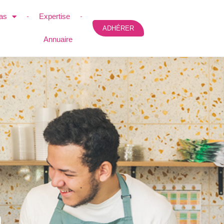
as
Expertise
ADHÉRER
Annuaire
n