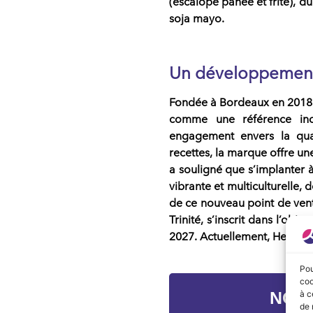
(escalope panée et frite), du
soja mayo.
Un développement
Fondée à Bordeaux en 2018
comme une référence inc
engagement envers la qual
recettes
, la
marque
offre une
a souligné que s’implanter à
vibrante et multiculturelle,
de ce nouveau point de ven
Trinité, s’inscrit dans l’objec
2027. Actuellement,
Heiko P
Pou
coo
NOS
à c
de 