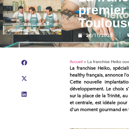
premier
Toulous
28/11/2025
Accueil
»
La franchise Heiko ou
La franchise Heiko
, spécia
healthy
français, annonce l’o
Cette nouvelle implantati
développement. Le choix s’
sur la place de la Trinité, a
et centrale, est idéale pour
d’un moment gourmand en t