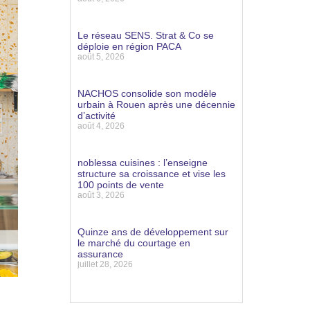
Lire la suite »
Le réseau SENS. Strat & Co se
déploie en région PACA
août 5, 2026
Lire la suite »
NACHOS consolide son modèle
urbain à Rouen après une décennie
d’activité
août 4, 2026
Lire la suite »
noblessa cuisines : l’enseigne
structure sa croissance et vise les
100 points de vente
août 3, 2026
Lire la suite »
Quinze ans de développement sur
le marché du courtage en
assurance
juillet 28, 2026
Lire la suite »