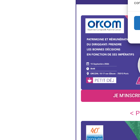
con
JE M'INSCRI
< P