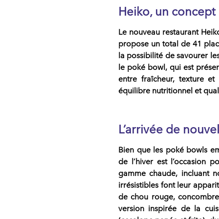
Heiko, u
n concept 
Le nouveau restaurant
Heik
propose un total de 41 places
la possibilité de savourer l
le
poké bowl
, qui est prés
entre fraîcheur, texture et 
équilibre nutritionnel et qua
L’arrivée de nouvel
Bien que les
poké bowls
em
de l’hiver est l’occasion po
gamme chaude, incluant n
irrésistibles font leur appari
de chou rouge, concombre, 
version inspirée de la cu