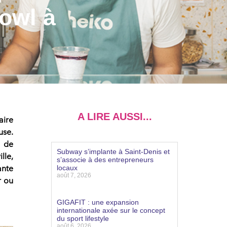
owl à
A LIRE AUSSI...
aire
use.
n de
Subway s’implante à Saint-Denis et
ille
,
s’associe à des entrepreneurs
ante
locaux
août 7, 2026
r ou
Lire la suite »
GIGAFIT : une expansion
internationale axée sur le concept
du sport lifestyle
août 6, 2026