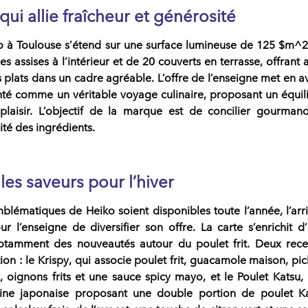
qui allie fraîcheur et générosité
o
à Toulouse s’étend sur une surface lumineuse de 125
$m^2
 assises à l’intérieur et de 20 couverts en terrasse, offrant a
es plats dans un cadre agréable. L’offre de l’enseigne met en a
enté comme un véritable voyage culinaire, proposant un équil
plaisir. L’objectif de la
marque
est de concilier gourmand
lité des ingrédients.
les saveurs pour l’hiver
blématiques de
Heiko
soient disponibles toute l’année, l’arr
ur l’enseigne de diversifier son offre. La carte s’enrichit d
otamment des nouveautés autour du poulet frit. Deux
rece
tion : le
Krispy
, qui associe poulet frit, guacamole maison, pic
oignons frits et une sauce spicy mayo, et le
Poulet Katsu
,
isine japonaise proposant une double portion de poulet K