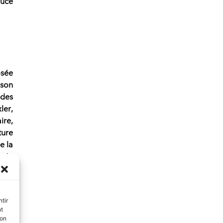
auce
osée
son
 des
ler
,
ire,
ture
e la
nnée
tir
nt
son