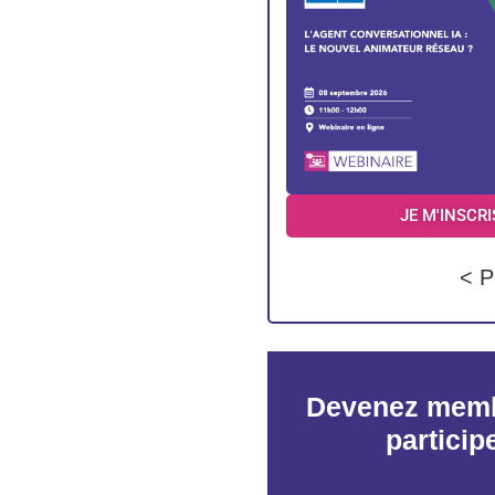
JE M'INSCRI
< P
Devenez memb
particip