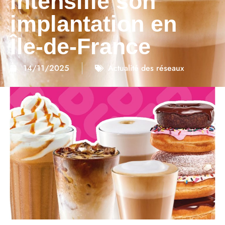
intensifie son
implantation en
Île-de-France
14/11/2025
Actualité des réseaux