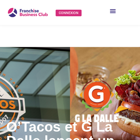
CONNEXION
O’Tacos et G La