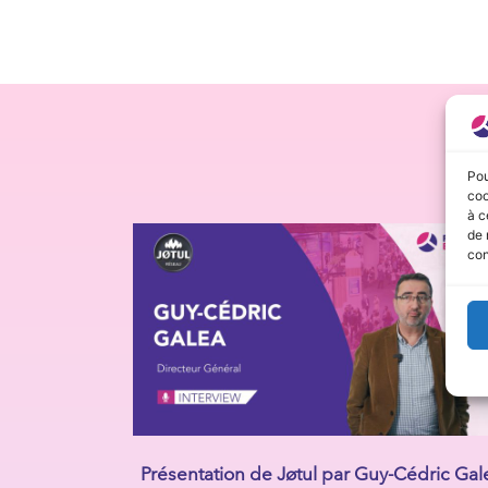
Pou
coo
à c
de 
con
Présentation de Jøtul par Guy-Cédric Gal