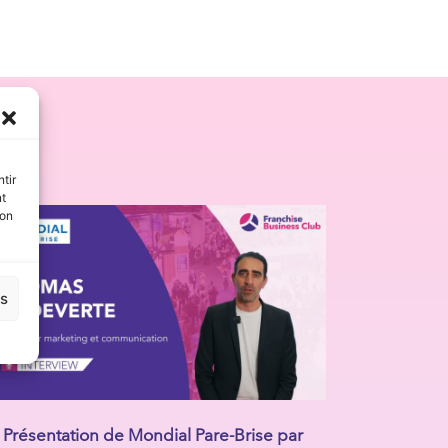
s
tir
nt
son
es
Présentation de Mondial Pare-Brise par