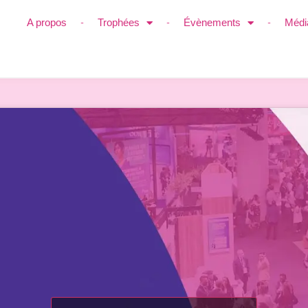
A propos
Trophées
Évènements
Médi
BR-Performance par Cé
eau)