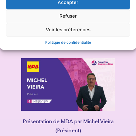
Accepter
Refuser
Présentation de Bagel Corner par Théo
Voir les préférences
Lelievre (Directeur Général)
Politique de confidentialité
Présentation de MDA par Michel Vieira
(Président)