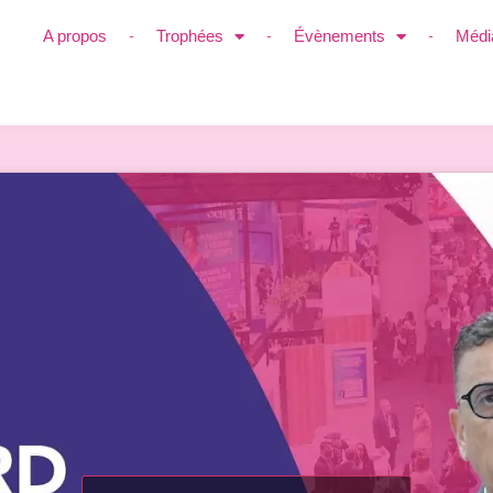
A propos
Trophées
Évènements
Médi
uisines AvivA par Bena
dateur)