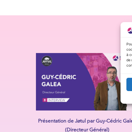
Pou
coo
à c
de 
con
Présentation de Jøtul par Guy-Cédric Gal
(Directeur Général)