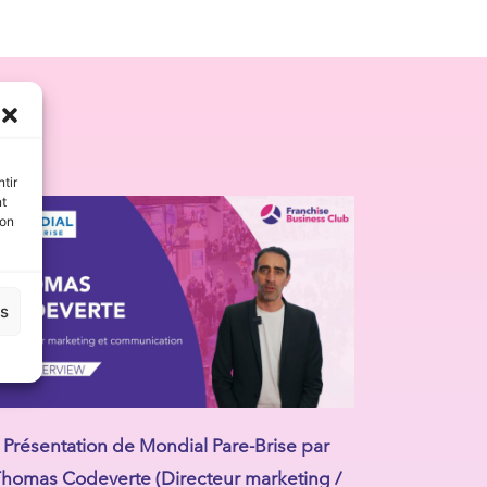
s
tir
nt
son
es
Présentation de Mondial Pare-Brise par
homas Codeverte (Directeur marketing /