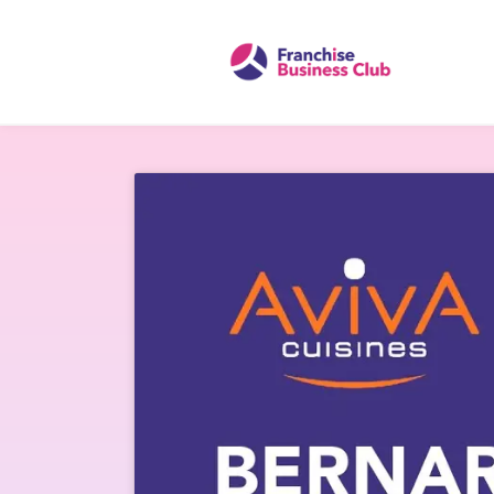
Présentation de C
Président Co-Fon