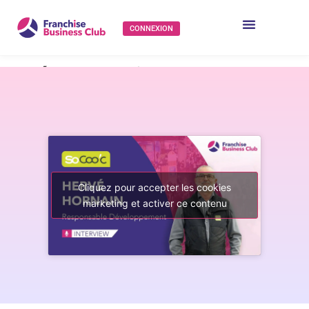
CONNEXION
Présentation de
SoCoo’c par Hervé
Hornain (Responsable
Développement)
Cliquez pour accepter les cookies
marketing et activer ce contenu