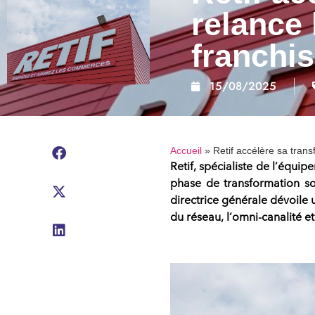
relance
franchi
15/08/2025
Accueil
»
Retif accélère sa tran
Retif
, spécialiste de l’
équipe
phase de transformation so
directrice générale dévoile
du réseau
, l’
omni-canalité
et