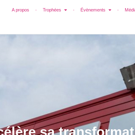
A propos
Trophées
Évènements
Médi
célère sa transformat