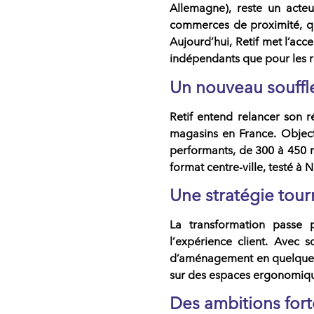
Allemagne), reste un acte
commerces de proximité
, 
Aujourd’hui, Retif met l’acc
indépendants
que pour les
Un nouveau souffle
Retif entend relancer son
r
magasins en France
. Objec
performants
, de
300 à 450 
format
centre-ville
, testé à
N
Une stratégie tour
La transformation passe p
l’
expérience client
. Avec s
d’aménagement
en quelques
sur des
espaces ergonomiq
Des ambitions for