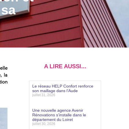
 sa
A LIRE AUSSI...
elle
, la
tion
Le réseau HELP Confort renforce
son maillage dans l’Aude
juillet 31, 2026
Lire la suite »
Une nouvelle agence Avenir
Rénovations s’installe dans le
département du Loiret
juillet 30, 2026