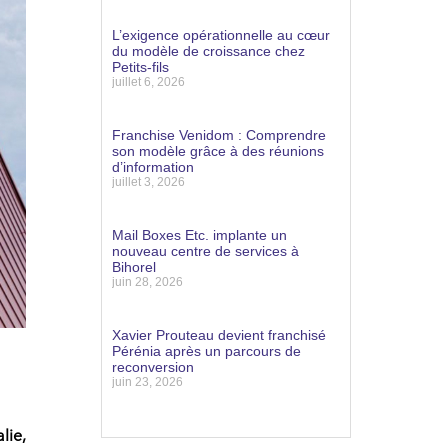
Lire la suite »
L’exigence opérationnelle au cœur
du modèle de croissance chez
Petits-fils
juillet 6, 2026
Lire la suite »
Franchise Venidom : Comprendre
son modèle grâce à des réunions
d’information
juillet 3, 2026
Lire la suite »
Mail Boxes Etc. implante un
nouveau centre de services à
Bihorel
juin 28, 2026
Lire la suite »
Xavier Prouteau devient franchisé
Pérénia après un parcours de
reconversion
juin 23, 2026
Lire la suite »
lie,