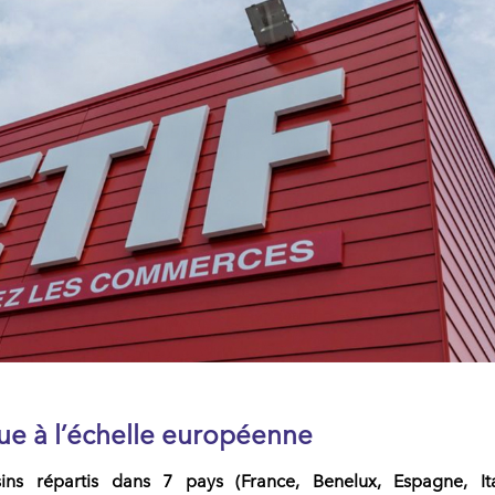
ue à l’échelle européenne
ins
répartis dans
7 pays
(France, Benelux, Espagne, Ita