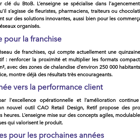
ur clé du
BtoB
. L’enseigne se spécialise dans l’
agencement
qu’il s’agisse de
fleuristes
,
pharmaciens
,
traiteurs
ou
chocolati
ent sur des
solutions innovantes
, aussi bien pour les
commerça
réseaux organisés
.
 pour la franchise
éseau de franchises
, qui compte actuellement une
quinzain
tif : renforcer la
proximité
et multiplier les formats
compact
m²
, avec des zones de chalandise d’environ
250 000 habitant
ice
, montre déjà des résultats très encourageants.
née vers la performance client
ar l’
excellence opérationnelle
et l’amélioration continu
on nouvel outil
CAO Retail Design
, Retif propose des
pro
 heures. L’enseigne mise sur des concepts
agiles
,
modulable
ues
qui valorisent le
produit
.
tes pour les prochaines années