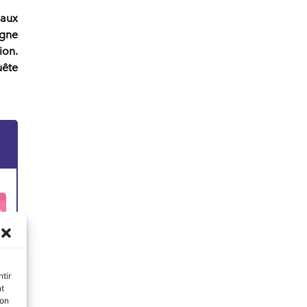
aux
igne
tion
.
uête
tir
nt
son