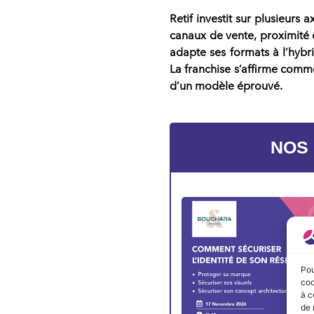
Retif investit sur plusieurs 
canaux de vente
,
proximité 
adapte ses formats à l’
hybr
La
franchise
s’affirme comme
d’un modèle éprouvé
.
NOS
Pou
coo
à c
de 