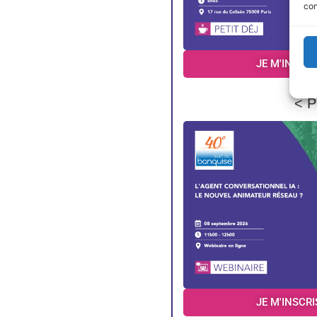
con
JE M'INSCRI
< P
JE M'INSCRI