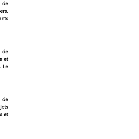
 de
ers
.
nts
e de
s et
s
. Le
e de
jets
s
et