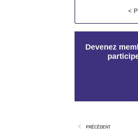
< P
Devenez memb
particip
PRÉCÉDENT