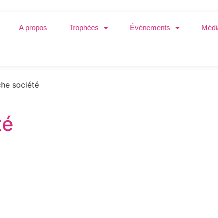
A propos
Trophées
Évènements
Médi
he société
té