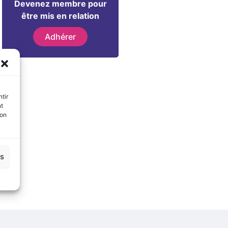
Devenez membre pour
être mis en relation
Adhérer
tir
nt
son
es