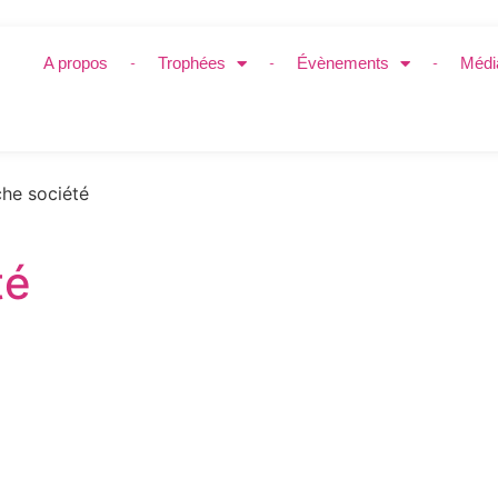
A propos
Trophées
Évènements
Médi
he société
té