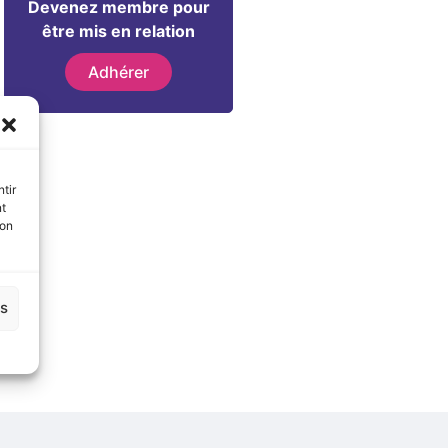
Devenez membre pour
être mis en relation
Adhérer
tir
nt
son
es