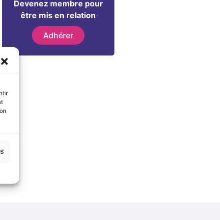
Devenez membre pour
être mis en relation
Adhérer
tir
nt
son
es