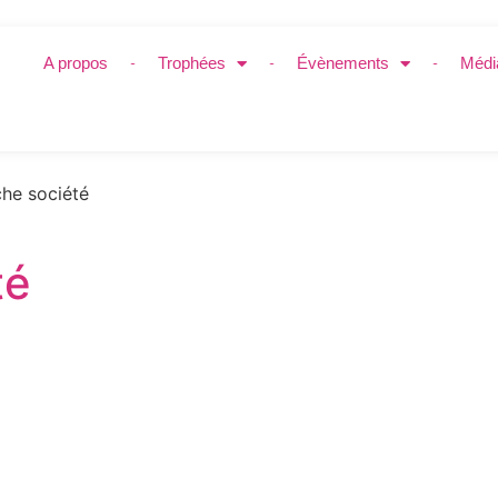
A propos
Trophées
Évènements
Médi
he société
té