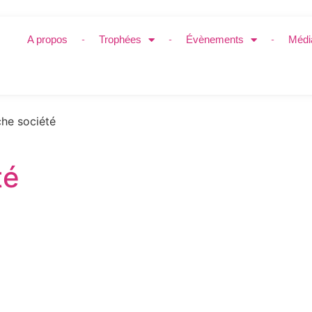
A propos
Trophées
Évènements
Médi
he société
té