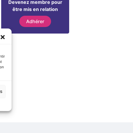
Devenez membre pour
être mis en relation
Adhérer
tir
nt
son
es