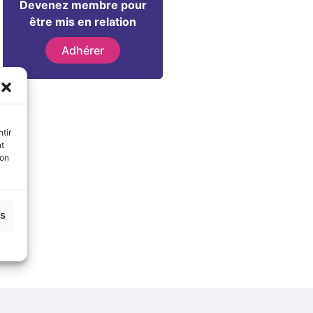
Devenez membre pour
être mis en relation
Adhérer
tir
nt
son
es