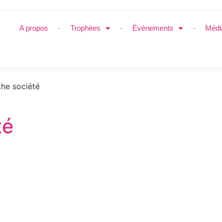
A propos
Trophées
Évènements
Médi
he société
té