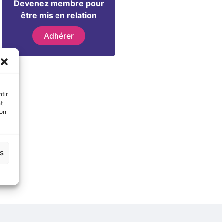
Devenez membre pour
être mis en relation
Adhérer
tir
nt
son
es