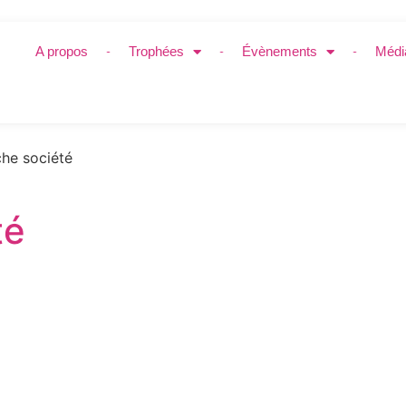
A propos
Trophées
Évènements
Médi
he société
té