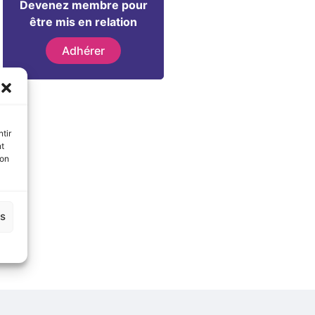
Devenez membre pour
être mis en relation
Adhérer
tir
nt
son
es