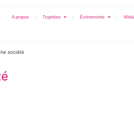
A propos
Trophées
Évènements
Médi
he société
té