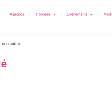
A propos
Trophées
Évènements
Médi
he société
té