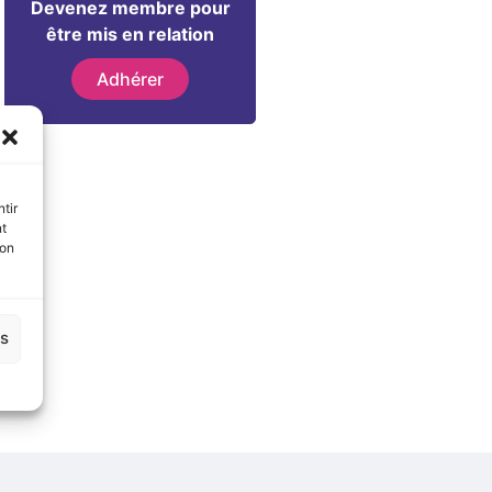
Devenez membre pour
être mis en relation
Adhérer
tir
nt
son
es