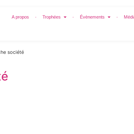
A propos
Trophées
Évènements
Médi
he société
té