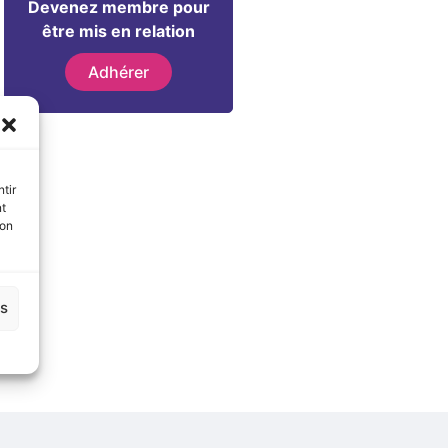
Devenez membre pour
être mis en relation
Adhérer
tir
nt
son
es