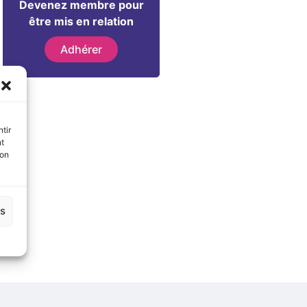
Devenez membre pour
être mis en relation
Adhérer
tir
nt
son
es