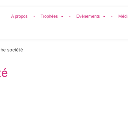
A propos
Trophées
Évènements
Médi
he société
té