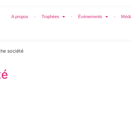
A propos
Trophées
Évènements
Médi
he société
té