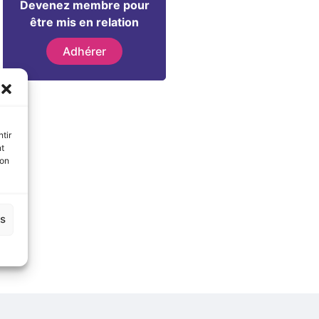
Devenez membre pour
être mis en relation
Adhérer
tir
nt
son
es