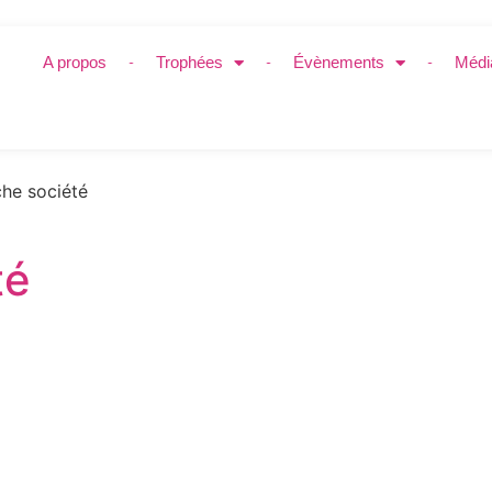
A propos
Trophées
Évènements
Médi
he société
té