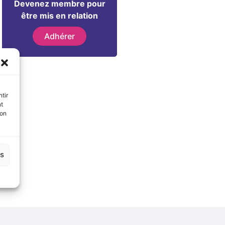
Devenez membre pour
être mis en relation
Adhérer
tir
nt
son
es