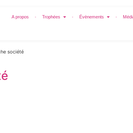
A propos
Trophées
Évènements
Médi
he société
té