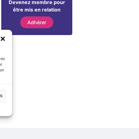
Devenez membre pour
être mis en relation
Adhérer
tir
nt
son
es