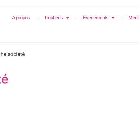
A propos
Trophées
Évènements
Médi
he société
té