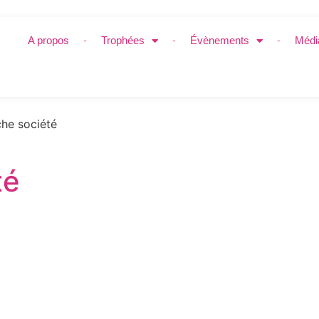
A propos
Trophées
Évènements
Médi
he société
té