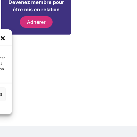
Devenez membre pour
être mis en relation
Adhérer
tir
nt
son
es