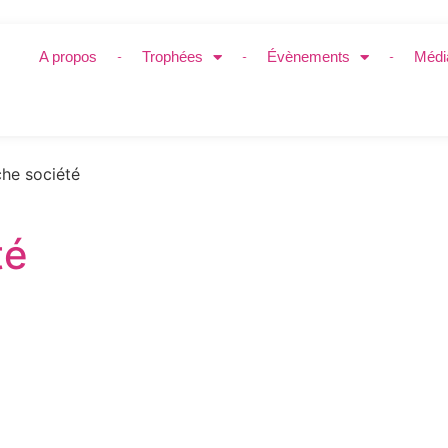
A propos
Trophées
Évènements
Médi
he société
té