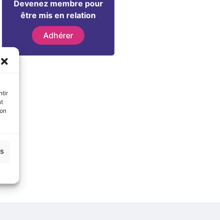
Devenez membre pour
être mis en relation
Adhérer
tir
nt
son
es