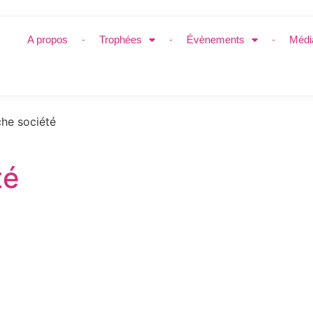
A propos
Trophées
Évènements
Médi
he société
té