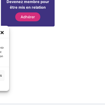
Devenez membre pour
être mis en relation
Adhérer
tir
nt
son
es