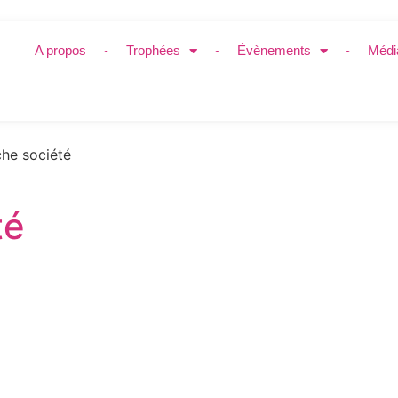
A propos
Trophées
Évènements
Médi
he société
té