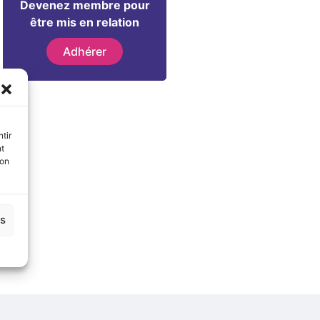
Devenez membre pour
être mis en relation
Adhérer
tir
nt
son
es