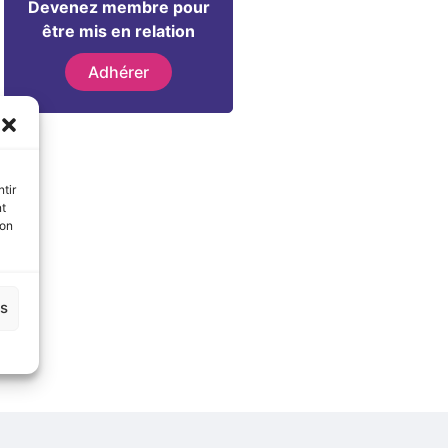
Devenez membre pour
être mis en relation
Adhérer
tir
nt
son
es