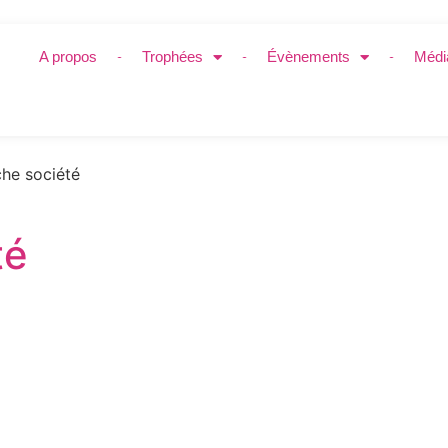
A propos
Trophées
Évènements
Médi
he société
té