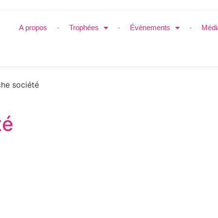
A propos
Trophées
Évènements
Médi
he société
té