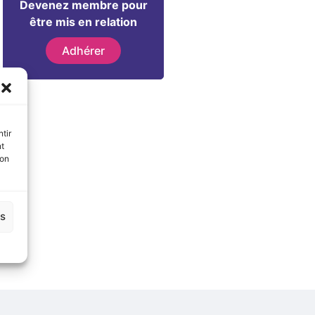
Devenez membre pour
être mis en relation
Adhérer
tir
nt
son
es