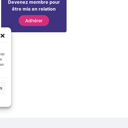
Devenez membre pour
être mis en relation
Adhérer
tir
nt
son
es