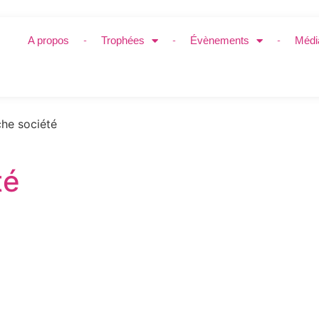
A propos
Trophées
Évènements
Médi
he société
té