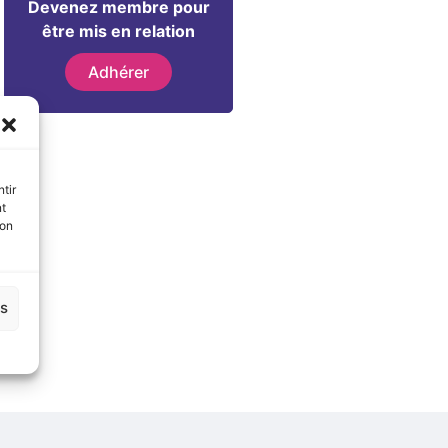
Devenez membre pour
être mis en relation
Adhérer
tir
nt
son
es