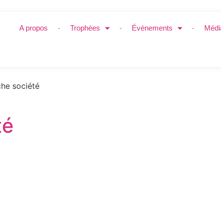
A propos
Trophées
Évènements
Médi
he société
té