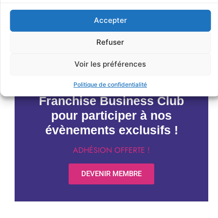
JE M'INSCRIS
Accepter
< Précédent
Évènements suivants >
Refuser
Voir les préférences
Devenez membre du
Politique de confidentialité
Franchise Business Club
pour participer à nos
évènements exclusifs !
ADHÉSION OFFERTE !
DEVENIR MEMBRE