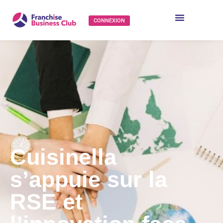
CONNEXION
Cuisinella
s’appuie sur la
RSE et