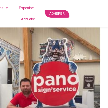
as
Expertise
ADHÉRER
Annuaire