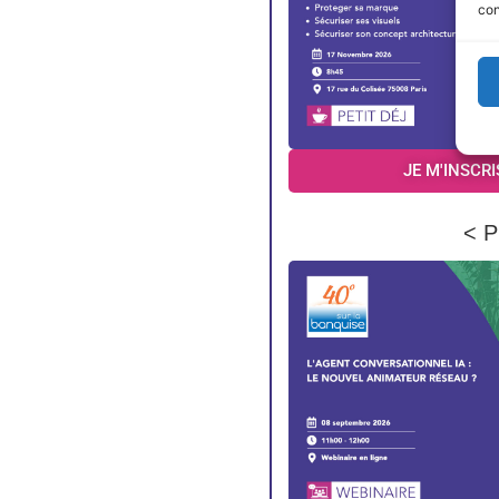
con
JE M'INSCRI
< P