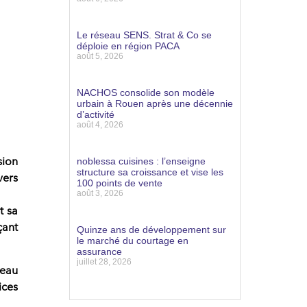
Lire la suite »
Le réseau SENS. Strat & Co se
déploie en région PACA
août 5, 2026
Lire la suite »
NACHOS consolide son modèle
urbain à Rouen après une décennie
d’activité
août 4, 2026
Lire la suite »
sion
noblessa cuisines : l’enseigne
structure sa croissance et vise les
vers
100 points de vente
août 3, 2026
t sa
Lire la suite »
çant
Quinze ans de développement sur
le marché du courtage en
assurance
juillet 28, 2026
veau
ices
Lire la suite »