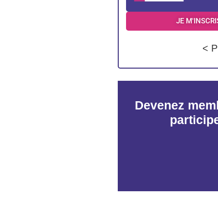
JE M'INSCRI
< P
Devenez memb
particip