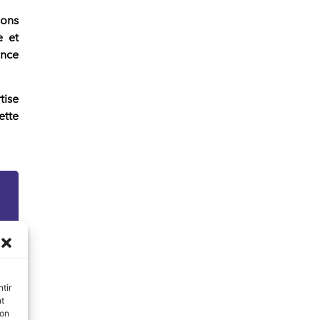
ions
e et
ence
tise
ette
tir
nt
son