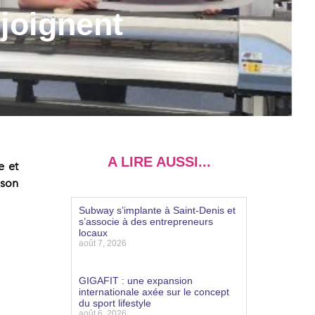
joignent
A LIRE AUSSI...
e et
son
Subway s’implante à Saint-Denis et
s’associe à des entrepreneurs
locaux
août 7, 2026
Lire la suite »
GIGAFIT : une expansion
internationale axée sur le concept
du sport lifestyle
août 6, 2026