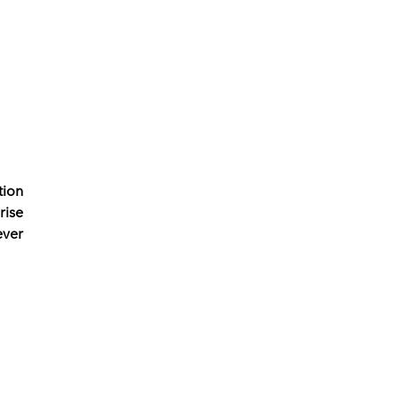
tion
rise
ever