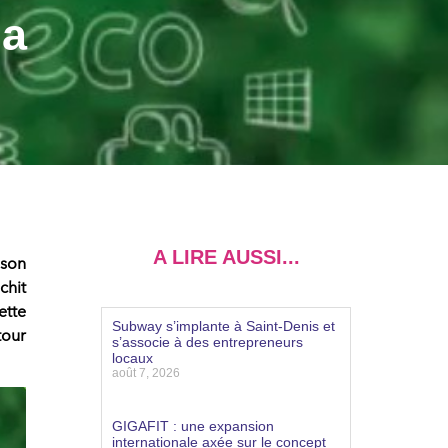
la
A LIRE AUSSI...
 son
chit
ette
Subway s’implante à Saint-Denis et
tour
s’associe à des entrepreneurs
locaux
août 7, 2026
Lire la suite »
GIGAFIT : une expansion
internationale axée sur le concept