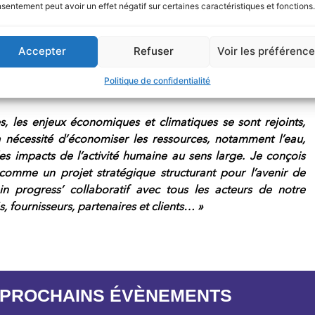
sentement peut avoir un effet négatif sur certaines caractéristiques et fonctions.
e responsable, renforçant ainsi leur engagement en matièr
ette
orientation stratégique s’avère être un avantage majeur 
t dans un contexte marqué par un durcissement 
Accepter
Refuser
Voir les préférenc
 qui impactent l’ensemble de la chaîne d’acteurs.
Politique de confidentialité
, l
es enjeux économiques et climatiques se sont rejoints,
 nécessité d’économiser les ressources, notamment l’eau,
les impacts de l’activité humaine au sens large. Je conçois
E comme
un
projet stratégique structurant pour l’avenir de
in progress’ collaboratif avec tous les acteurs de notre
, fournisseurs, partenaires et clients… »
 PROCHAINS ÉVÈNEMENTS