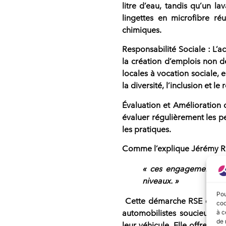
litre d’eau, tandis qu’un lav
lingettes en microfibre ré
chimiques.
Responsabilité Sociale
: L’a
la création d’emplois non dél
locales à vocation sociale
la diversité, l’inclusion et l
Évaluation et Amélioration 
évaluer régulièrement les 
les pratiques.
Comme l’explique Jérémy RI
« ces engagements ont
niveaux. »
Pou
Cette démarche RSE entre
coo
à c
automobilistes
soucieux de 
de 
leur véhicule. Elle offre ég