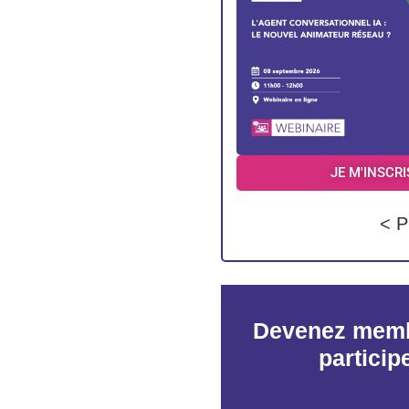
JE M'INSCRI
< P
Devenez memb
particip