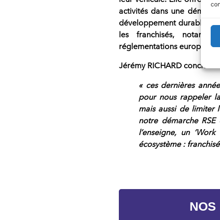
con
activités dans une démarch
développement durable. C
les franchisés
, notammen
réglementations européennes
Jérémy RICHARD conclut :
« ces dernières années
pour nous rappeler la
mais aussi de limiter 
notre démarche RS
l’enseigne, un ‘Work 
écosystème : franchisés
NOS