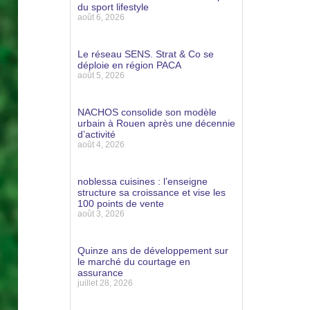
du sport lifestyle
août 6, 2026
Lire la suite »
Le réseau SENS. Strat & Co se
déploie en région PACA
août 5, 2026
Lire la suite »
NACHOS consolide son modèle
urbain à Rouen après une décennie
d’activité
août 4, 2026
Lire la suite »
noblessa cuisines : l’enseigne
structure sa croissance et vise les
100 points de vente
août 3, 2026
Lire la suite »
Quinze ans de développement sur
le marché du courtage en
assurance
juillet 28, 2026
Lire la suite »