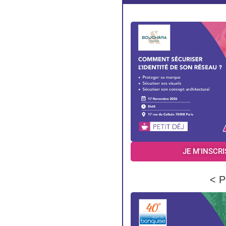
JE M'INSCRI
< P