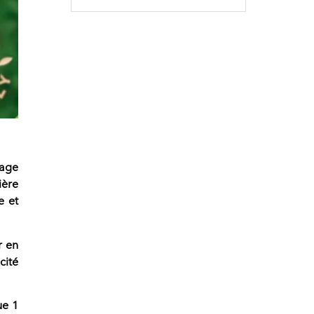
vage
ière
e et
r en
cité
ue 1