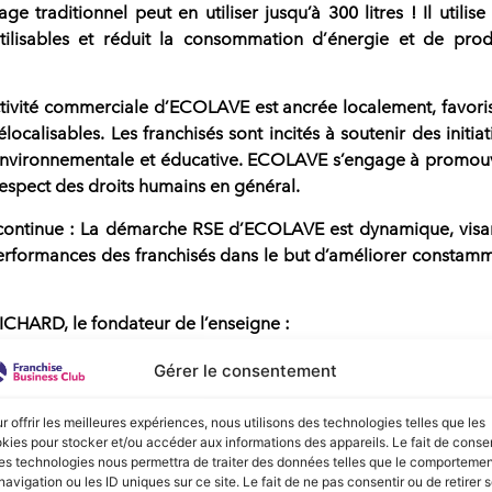
age traditionnel peut en utiliser jusqu’à 300 litres ! Il utilise
utilisables et réduit la consommation d’énergie et de prod
ctivité commerciale d’ECOLAVE est ancrée localement, favori
ocalisables. Les franchisés sont incités à soutenir des initiat
, environnementale et éducative. ECOLAVE s’engage à promou
e respect des droits humains en général.
continue
: La démarche RSE d’ECOLAVE est dynamique, visa
performances des franchisés dans le but d’améliorer constam
CHARD, le fondateur de l’enseigne :
 vocation à guider nos actions au quotidien, à tous les
Gérer le consentement
r offrir les meilleures expériences, nous utilisons des technologies telles que les
prise par ECOLAVE répond à une préoccupation croissante
kies pour stocker et/ou accéder aux informations des appareils. Le fait de consen
es technologies nous permettra de traiter des données telles que le comporteme
réduire leur empreinte environnementale lors de l’entretie
navigation ou les ID uniques sur ce site. Le fait de ne pas consentir ou de retirer 
alement une opportunité aux clients professionnels d’inscrire l