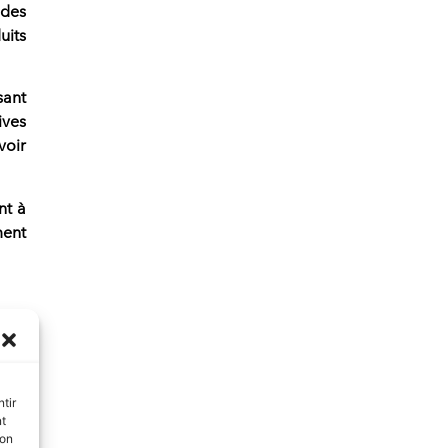
 des
uits
sant
ives
voir
nt à
ment
 des
tir
nt
n de
son
eurs