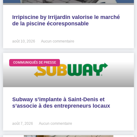
Irripiscine by Irrijardin valorise le marché
de la piscine écoresponsable
LIRE LA SUITE »
août 10, 2026
Aucun commentaire
COMMUNIQUÉS DE PRESSE
Subway s’implante à Saint-Denis et
s’associe à des entrepreneurs locaux
LIRE LA SUITE »
août 7, 2026
Aucun commentaire