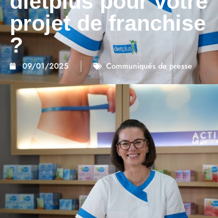
dietplus pour votre
projet de franchise
?
09/01/2025
Communiqués de presse